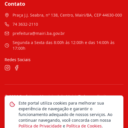
Contato
Praça J.J. Seabra, nº 138, Centro, Mairi/BA, CEP 44630-000
74 3632-2110
prefeitura@mairi.ba.gov.br
Segunda a Sexta das 8:00h às 12:00h e das 14:00h às
17:00h
Redes Sociais
©
2026
Prefeitura Municipal de Mairi
. Todos os direitos
reservados.
Este portal utiliza cookies para melhorar sua
experiência de navegação e garantir o
Mapa do Site
Notícias
Transparência
funcionamento adequado de nossos serviços. Ao
continuar navegando, você concorda com nossa
Política de Privacidade
e
Política de Cookies
.