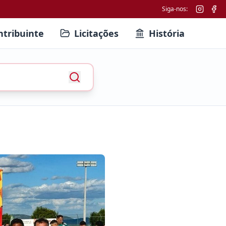
Siga-nos:
ntribuinte
Licitações
História