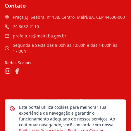
Contato
Praça J.J. Seabra, nº 138, Centro, Mairi/BA, CEP 44630-000
74 3632-2110
prefeitura@mairi.ba.gov.br
Segunda a Sexta das 8:00h às 12:00h e das 14:00h às
17:00h
Redes Sociais
©
2026
Prefeitura Municipal de Mairi
. Todos os direitos
reservados.
Este portal utiliza cookies para melhorar sua
experiência de navegação e garantir o
Mapa do Site
Notícias
Transparência
funcionamento adequado de nossos serviços. Ao
continuar navegando, você concorda com nossa
Política de Privacidade
e
Política de Cookies
.