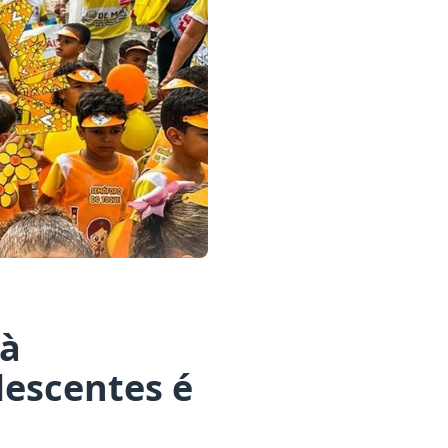
 à
lescentes é