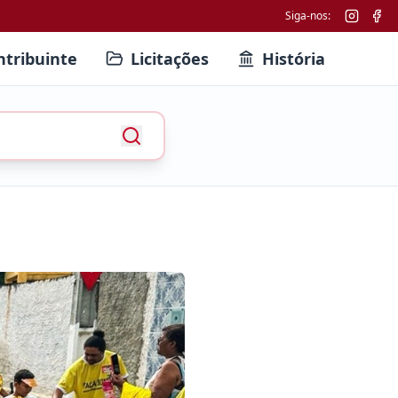
Siga-nos:
ntribuinte
Licitações
História