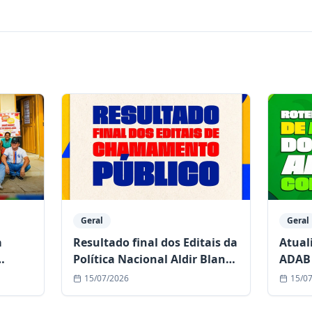
Geral
Geral
a
Resultado final dos Editais da
Atual
Política Nacional Aldir Blanc
ADAB 
de Cultura já está disponível
comun
15/07/2026
15/0
duran