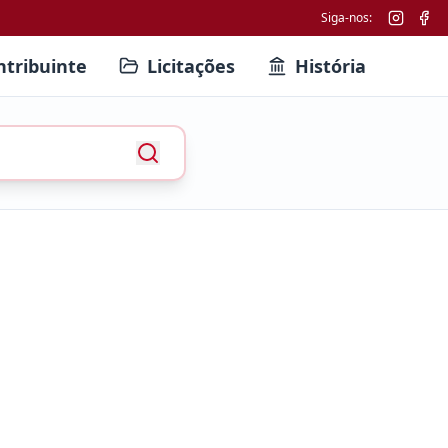
Siga-nos:
ntribuinte
Licitações
História