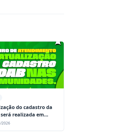
ização do cadastro da
será realizada em
idades rurais de Mairi
7/2026
te o mês de julho