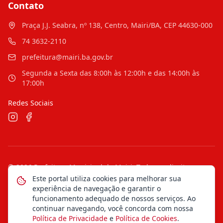
Contato
Praça J.J. Seabra, nº 138, Centro, Mairi/BA, CEP 44630-000
74 3632-2110
prefeitura@mairi.ba.gov.br
Segunda a Sexta das 8:00h às 12:00h e das 14:00h às
17:00h
Redes Sociais
©
2026
Prefeitura Municipal de Mairi
. Todos os direitos
reservados.
Este portal utiliza cookies para melhorar sua
experiência de navegação e garantir o
Mapa do Site
Notícias
Transparência
funcionamento adequado de nossos serviços. Ao
continuar navegando, você concorda com nossa
Política de Privacidade
e
Política de Cookies
.