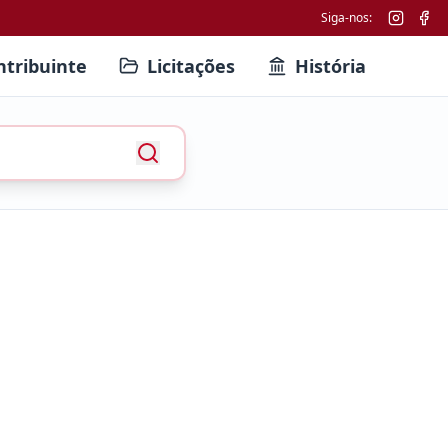
Siga-nos:
ntribuinte
Licitações
História