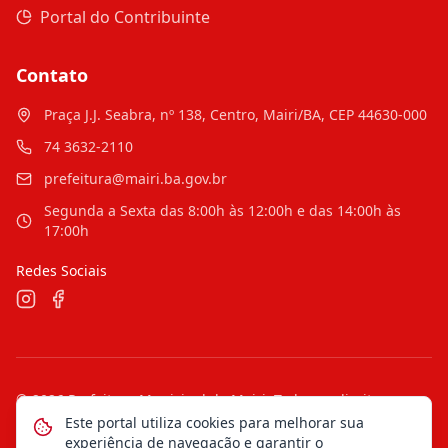
Portal do Contribuinte
Contato
Praça J.J. Seabra, nº 138, Centro, Mairi/BA, CEP 44630-000
74 3632-2110
prefeitura@mairi.ba.gov.br
Segunda a Sexta das 8:00h às 12:00h e das 14:00h às
17:00h
Redes Sociais
©
2026
Prefeitura Municipal de Mairi
. Todos os direitos
reservados.
Este portal utiliza cookies para melhorar sua
experiência de navegação e garantir o