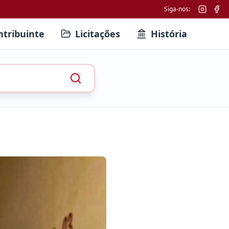
Siga-nos:
ntribuinte
Licitações
História