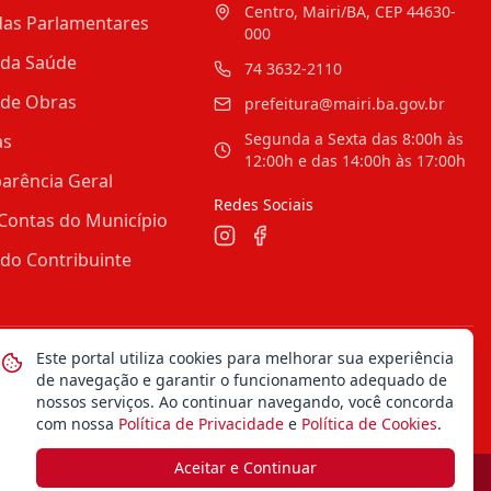
Centro, Mairi/BA, CEP 44630-
as Parlamentares
000
 da Saúde
74 3632-2110
 de Obras
prefeitura@mairi.ba.gov.br
Segunda a Sexta das 8:00h às
as
12:00h e das 14:00h às 17:00h
arência Geral
Redes Sociais
Contas do Município
 do Contribuinte
Este portal utiliza cookies para melhorar sua experiência
Mapa do Site
Notícias
Transparência
de navegação e garantir o funcionamento adequado de
nossos serviços. Ao continuar navegando, você concorda
com nossa
Política de Privacidade
e
Política de Cookies
.
Aceitar e Continuar