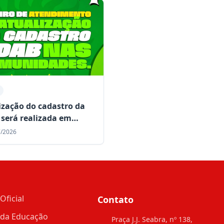
ização do cadastro da
será realizada em
idades rurais de Mairi
7/2026
te o mês de julho
Oficial
Contato
 da Educação
Praça J.J. Seabra, nº 138,