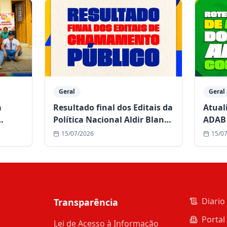
Geral
Geral
a
Resultado final dos Editais da
Atual
Política Nacional Aldir Blanc
ADAB 
de Cultura já está disponível
comun
15/07/2026
15/0
duran
Diario 
Transparência
Portal
Lei de Acesso à Informação