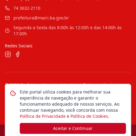
74 3632-2110
prefeitura@mairi.ba.gov.br
Segunda a Sexta das 8:00h às 12:00h e das 14:00h às
17:00h
Redes Sociais
©
2026
Prefeitura Municipal de Mairi
. Todos os direitos
reservados.
Este portal utiliza cookies para melhorar sua
experiência de navegação e garantir o
Mapa do Site
Notícias
Transparência
funcionamento adequado de nossos serviços. Ao
continuar navegando, você concorda com nossa
Política de Privacidade
e
Política de Cookies
.
Aceitar e Continuar
Desenvolvido pela