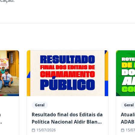
icação.
Geral
Geral
a
Resultado final dos Editais da
Atual
Política Nacional Aldir Blanc
ADAB 
de Cultura já está disponível
comun
15/07/2026
15/0