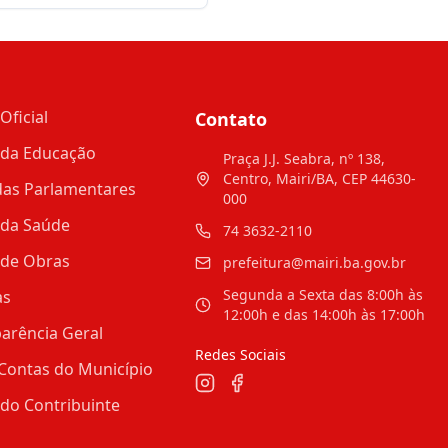
te o mês de julho
Oficial
Contato
 da Educação
Praça J.J. Seabra, nº 138,
Centro, Mairi/BA, CEP 44630-
as Parlamentares
000
 da Saúde
74 3632-2110
 de Obras
prefeitura@mairi.ba.gov.br
Segunda a Sexta das 8:00h às
as
12:00h e das 14:00h às 17:00h
arência Geral
Redes Sociais
Contas do Município
 do Contribuinte