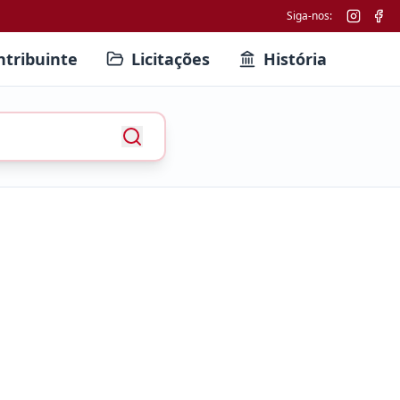
Siga-nos:
ntribuinte
Licitações
História