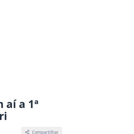
 aí a 1ª
ri
Compartilhar