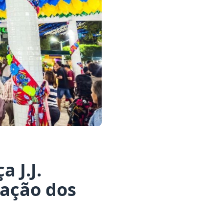
 J.J.
zação dos