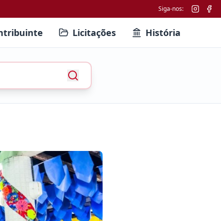
Siga-nos:
ntribuinte
Licitações
História