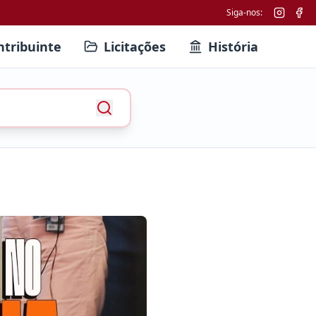
Siga-nos:
ntribuinte
Licitações
História