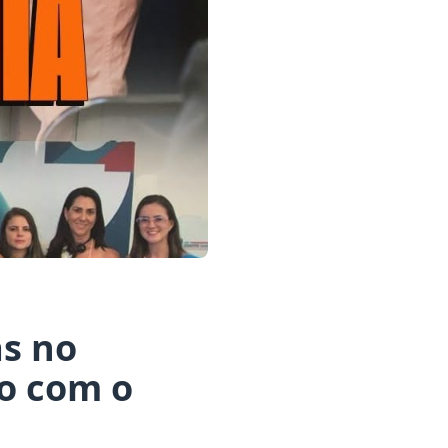
as no
o com o