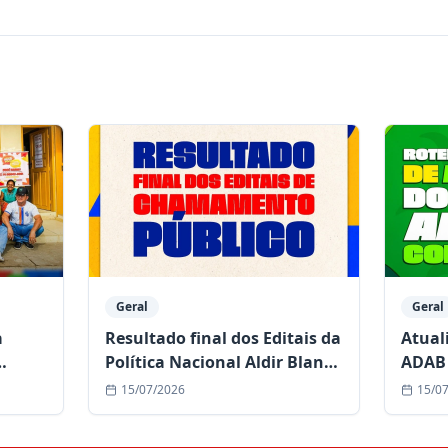
Geral
Geral
a
Resultado final dos Editais da
Atual
Política Nacional Aldir Blanc
ADAB 
de Cultura já está disponível
comun
15/07/2026
15/0
duran