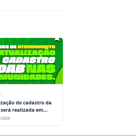
ização do cadastro da
será realizada em
idades rurais de Mairi
7/2026
te o mês de julho