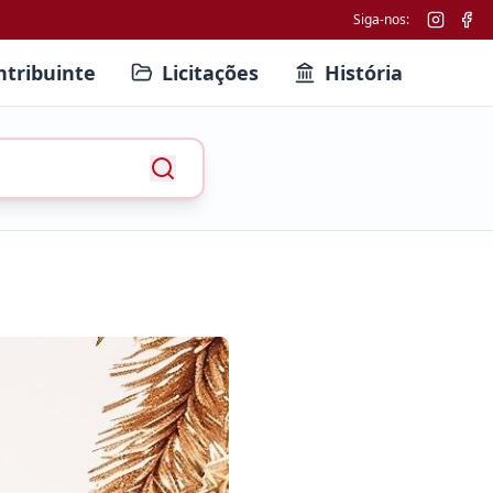
Siga-nos:
ntribuinte
Licitações
História