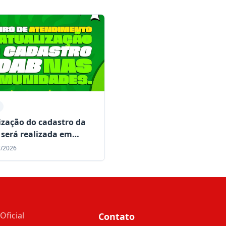
ização do cadastro da
será realizada em
idades rurais de Mairi
7/2026
te o mês de julho
Oficial
Contato