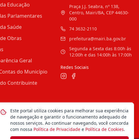
 da Educação
Praça J.J. Seabra, nº 138,
Centro, Mairi/BA, CEP 44630-
as Parlamentares
000
 da Saúde
74 3632-2110
 de Obras
prefeitura@mairi.ba.gov.br
Segunda a Sexta das 8:00h às
as
12:00h e das 14:00h às 17:00h
arência Geral
Redes Sociais
Contas do Município
 do Contribuinte
Este portal utiliza cookies para melhorar sua experiência
Mapa do Site
Notícias
Transparência
de navegação e garantir o funcionamento adequado de
nossos serviços. Ao continuar navegando, você concorda
com nossa
Política de Privacidade
e
Política de Cookies
.