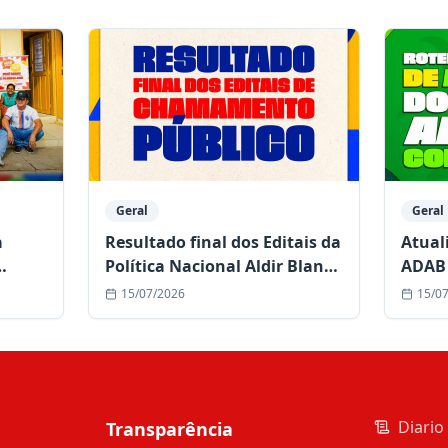
Geral
Geral
a
Resultado final dos Editais da
Atual
Política Nacional Aldir Blanc
ADAB 
de Cultura já está disponível
comun
15/07/2026
15/0
duran
Diario 
Transparência