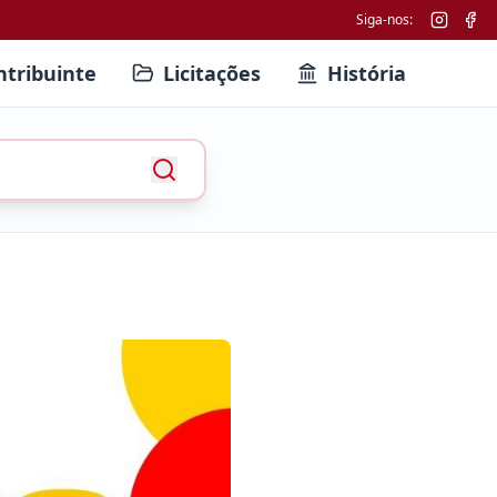
Siga-nos:
ntribuinte
Licitações
História