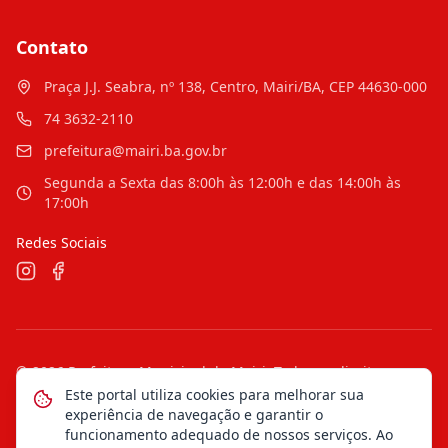
Contato
Praça J.J. Seabra, nº 138, Centro, Mairi/BA, CEP 44630-000
74 3632-2110
prefeitura@mairi.ba.gov.br
Segunda a Sexta das 8:00h às 12:00h e das 14:00h às
17:00h
Redes Sociais
©
2026
Prefeitura Municipal de Mairi
. Todos os direitos
reservados.
Este portal utiliza cookies para melhorar sua
experiência de navegação e garantir o
Mapa do Site
Notícias
Transparência
funcionamento adequado de nossos serviços. Ao