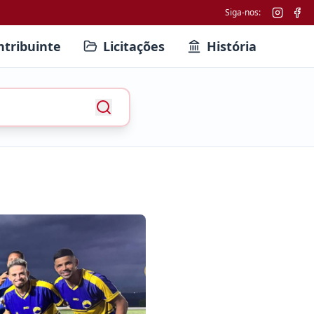
Siga-nos:
ntribuinte
Licitações
História