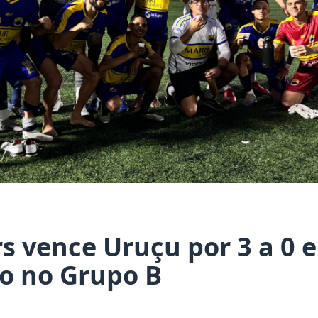
rs vence Uruçu por 3 a 0 
ão no Grupo B