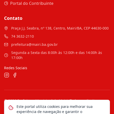
Portal do Contribuinte
Contato
Praça J.J. Seabra, nº 138, Centro, Mairi/BA, CEP 44630-000
74 3632-2110
prefeitura@mairi.ba.gov.br
Segunda a Sexta das 8:00h às 12:00h e das 14:00h às
17:00h
Redes Sociais
©
2026
Prefeitura Municipal de Mairi
. Todos os direitos
reservados.
Este portal utiliza cookies para melhorar sua
experiência de navegação e garantir o