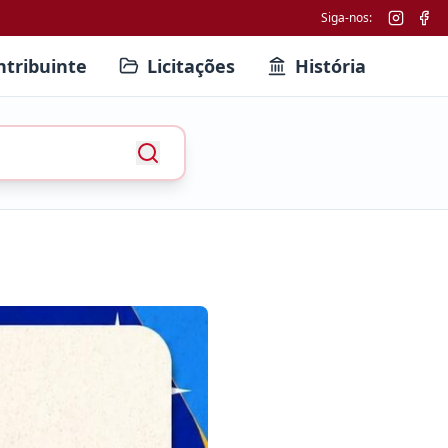
Siga-nos:
ntribuinte
Licitações
História