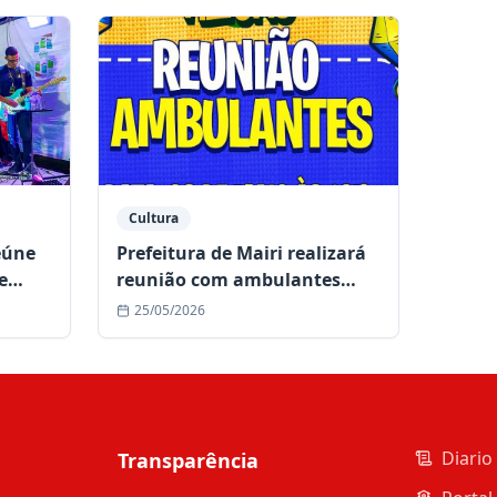
Cultura
eúne
Prefeitura de Mairi realizará
e
reunião com ambulantes
para organização do Arraiá
25/05/2026
do Monte Alegre
Diario 
Transparência