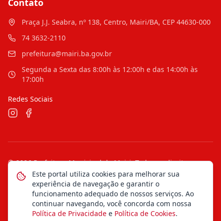
Contato
Praça J.J. Seabra, nº 138, Centro, Mairi/BA, CEP 44630-000
74 3632-2110
prefeitura@mairi.ba.gov.br
Segunda a Sexta das 8:00h às 12:00h e das 14:00h às
17:00h
Redes Sociais
©
2026
Prefeitura Municipal de Mairi
. Todos os direitos
reservados.
Este portal utiliza cookies para melhorar sua
experiência de navegação e garantir o
Mapa do Site
Notícias
Transparência
funcionamento adequado de nossos serviços. Ao
continuar navegando, você concorda com nossa
Política de Privacidade
e
Política de Cookies
.