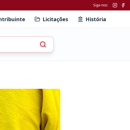
Siga-nos:
ntribuinte
Licitações
História