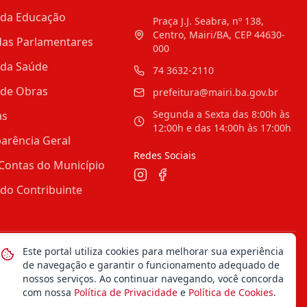
 da Educação
Praça J.J. Seabra, nº 138,
Centro, Mairi/BA, CEP 44630-
as Parlamentares
000
 da Saúde
74 3632-2110
 de Obras
prefeitura@mairi.ba.gov.br
Segunda a Sexta das 8:00h às
as
12:00h e das 14:00h às 17:00h
arência Geral
Redes Sociais
Contas do Município
 do Contribuinte
Este portal utiliza cookies para melhorar sua experiência
Mapa do Site
Notícias
Transparência
de navegação e garantir o funcionamento adequado de
nossos serviços. Ao continuar navegando, você concorda
com nossa
Política de Privacidade
e
Política de Cookies
.