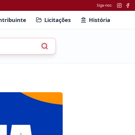
Siga-nos:
ntribuinte
Licitações
História