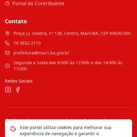
Portal do Contribuinte
Contato
Praça J.J. Seabra, nº 138, Centro, Mairi/BA, CEP 44630-000
74 3632-2110
prefeitura@mairi.ba.gov.br
Segunda a Sexta das 8:00h às 12:00h e das 14:00h às
17:00h
Redes Sociais
©
2026
Prefeitura Municipal de Mairi
. Todos os direitos
reservados.
Este portal utiliza cookies para melhorar sua
experiência de navegação e garantir o