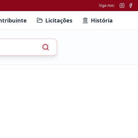
Siga-nos:
ntribuinte
Licitações
História