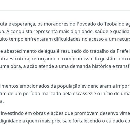
 luta e esperança, os moradores do Povoado do Teobaldo 
a. A conquista representa mais dignidade, saúde e qualidad
ito tempo enfrentaram dificuldades no acesso a um recurs
e abastecimento de água é resultado do trabalho da Prefeit
 Infraestrutura, reforçando o compromisso da gestão com 
 uma obra, a ação atende a uma demanda histórica e transf
oimentos emocionados da população evidenciaram a import
 fim de um período marcado pela escassez e o início de um
a.
e investindo em obras e ações que promovem desenvolvimen
 dignidade a quem mais precisa e fortalecendo o cuidado c