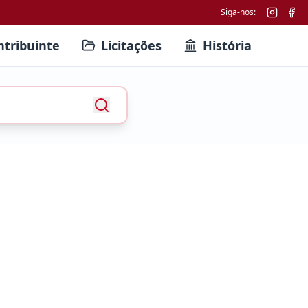
Siga-nos:
ntribuinte
Licitações
História