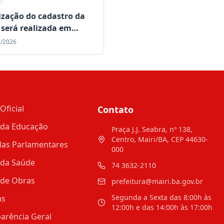
ização do cadastro da
será realizada em
idades rurais de Mairi
7/2026
te o mês de julho
Oficial
Contato
 da Educação
Praça J.J. Seabra, nº 138,
Centro, Mairi/BA, CEP 44630-
as Parlamentares
000
 da Saúde
74 3632-2110
 de Obras
prefeitura@mairi.ba.gov.br
Segunda a Sexta das 8:00h às
as
12:00h e das 14:00h às 17:00h
arência Geral