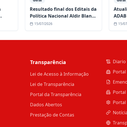
Geral
Geral
a
Resultado final dos Editais da
Atual
Política Nacional Aldir Blanc
ADAB 
de Cultura já está disponível
comun
15/07/2026
15/0
duran
Diario 
Transparência
Portal
Lei de Acesso à Informação
Emend
Lei de Transparência
Portal
Portal da Transparência
Portal
Dados Abertos
Notíci
Prestação de Contas
Transp