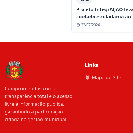
Geral
Projeto IntegrAÇÃO lev
cuidado e cidadania ao
povoado de Bonsucesso
22/07/2026
Links
Mapa do Site
Comprometidos com a
transparência total e o acesso
livre à informação pública,
garantindo a participação
cidadã na gestão municipal.