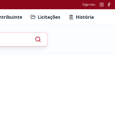
Siga-nos:
ntribuinte
Licitações
História