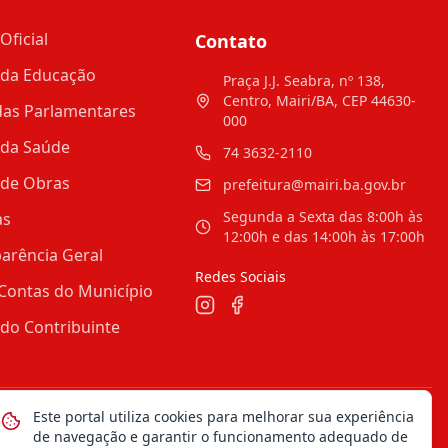
Oficial
Contato
 da Educação
Praça J.J. Seabra, nº 138,
Centro, Mairi/BA, CEP 44630-
as Parlamentares
000
 da Saúde
74 3632-2110
 de Obras
prefeitura@mairi.ba.gov.br
Segunda a Sexta das 8:00h às
as
12:00h e das 14:00h às 17:00h
arência Geral
Redes Sociais
Contas do Município
 do Contribuinte
Este portal utiliza cookies para melhorar sua experiência
Mapa do Site
Notícias
Transparência
de navegação e garantir o funcionamento adequado de