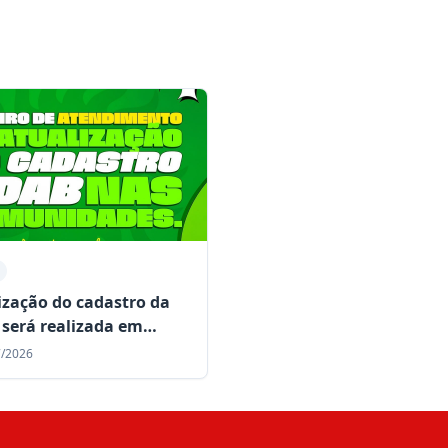
ização do cadastro da
será realizada em
idades rurais de Mairi
7/2026
te o mês de julho