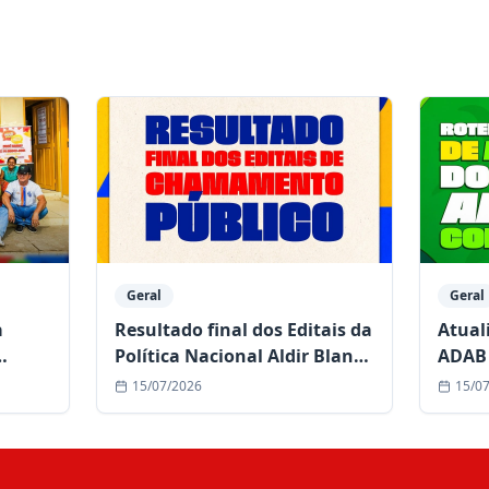
Geral
Geral
a
Resultado final dos Editais da
Atual
Política Nacional Aldir Blanc
ADAB 
de Cultura já está disponível
comun
15/07/2026
15/0
duran