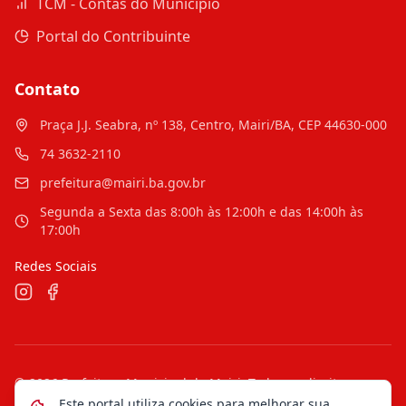
TCM - Contas do Município
Portal do Contribuinte
Contato
Praça J.J. Seabra, nº 138, Centro, Mairi/BA, CEP 44630-000
74 3632-2110
prefeitura@mairi.ba.gov.br
Segunda a Sexta das 8:00h às 12:00h e das 14:00h às
17:00h
Redes Sociais
©
2026
Prefeitura Municipal de Mairi
. Todos os direitos
reservados.
Este portal utiliza cookies para melhorar sua