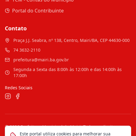
Portal do Contribuinte
Contato
Praça J.J. Seabra, nº 138, Centro, Mairi/BA, CEP 44630-000
74 3632-2110
prefeitura@mairi.ba.gov.br
Segunda a Sexta das 8:00h às 12:00h e das 14:00h às
17:00h
Redes Sociais
©
2026
Prefeitura Municipal de Mairi
. Todos os direitos
reservados.
Este portal utiliza cookies para melhorar sua