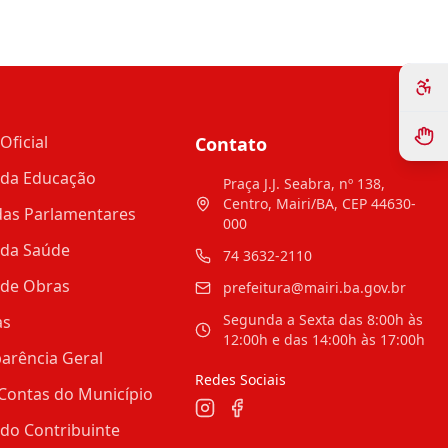
Oficial
Contato
 da Educação
Praça J.J. Seabra, nº 138,
Centro, Mairi/BA, CEP 44630-
as Parlamentares
000
 da Saúde
74 3632-2110
 de Obras
prefeitura@mairi.ba.gov.br
Segunda a Sexta das 8:00h às
as
12:00h e das 14:00h às 17:00h
arência Geral
Redes Sociais
Contas do Município
 do Contribuinte