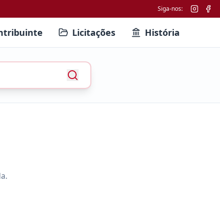
Siga-nos:
ntribuinte
Licitações
História
a.