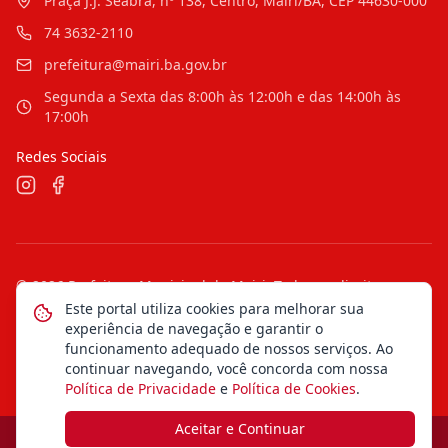
Praça J.J. Seabra, nº 138, Centro, Mairi/BA, CEP 44630-000
74 3632-2110
prefeitura@mairi.ba.gov.br
Segunda a Sexta das 8:00h às 12:00h e das 14:00h às
17:00h
Redes Sociais
©
2026
Prefeitura Municipal de Mairi
. Todos os direitos
reservados.
Este portal utiliza cookies para melhorar sua
experiência de navegação e garantir o
Mapa do Site
Notícias
Transparência
funcionamento adequado de nossos serviços. Ao
continuar navegando, você concorda com nossa
Política de Privacidade
e
Política de Cookies
.
Aceitar e Continuar
Desenvolvido pela