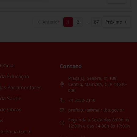
Anterior
1
2
…
87
Próximo
Oficial
Contato
 da Educação
Praça J.J. Seabra, nº 138,
Centro, Mairi/BA, CEP 44630-
as Parlamentares
000
 da Saúde
74 3632-2110
 de Obras
prefeitura@mairi.ba.gov.br
Segunda a Sexta das 8:00h às
as
12:00h e das 14:00h às 17:00h
arência Geral