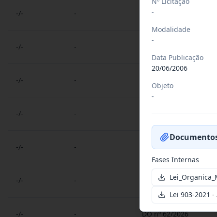
Nº Licitação
-
-/-
-
GOVDIG nº 294/2026
Modalidade
-
-/-
-
LGPD nº 293/2026
Data Publicação
20/06/2006
-/-
-
RES nº 06/2026
Objeto
-
-/-
-
LDO nº 1104/2026
Documentos
-/-
-
POR nº 160/2026
Fases Internas
Lei_Organica_
-/-
-
DO nº 63/2026
Lei 903-2021 -
-/-
-
DO nº 62/2026