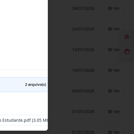
-
24/07/2026
Ver
-
24/07/2026
Ver
-
14/07/2026
Ver
-
14/07/2026
Ver
2
arquivo(s)
-
09/07/2026
Ver
-
07/07/2026
Ver
do Estudante.pdf
(3.05 MB)
-
01/07/2026
Ver