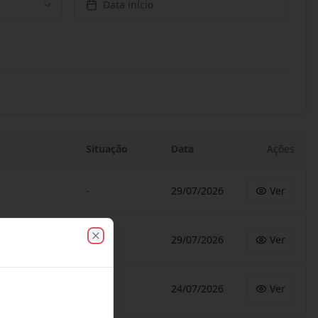
Data início
Situação
Data
Ações
-
29/07/2026
Ver
-
29/07/2026
Ver
Close
-
24/07/2026
Ver