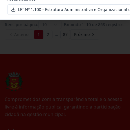
Ver detalhes
Data
:
01/07/2026
LEI Nº 1.100 - Estrutura Administrativa e Organizacional
Itens por página:
10
Exibindo
1
–
10
de
868
registros
Anterior
1
2
…
87
Próximo
Comprometidos com a transparência total e o acesso
livre à informação pública, garantindo a participação
cidadã na gestão municipal.