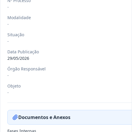
Nº Processo
-
Modalidade
-/-
POR nº 160/2026
-
-
Situação
-
Ver detalhes
Data
:
09/07/2026
Data Publicação
29/05/2026
-/-
DO nº 63/2026
Órgão Responsável
-
-
Objeto
Ver detalhes
Data
:
07/07/2026
-
-/-
DO nº 62/2026
Documentos e Anexos
-
Fases Internas