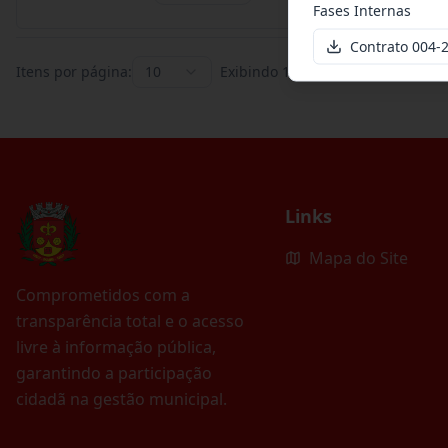
Fases Internas
Contrato 004
Itens por página:
10
Exibindo
1
–
10
de
395
registros
Links
Mapa do Site
Comprometidos com a
transparência total e o acesso
livre à informação pública,
garantindo a participação
cidadã na gestão municipal.