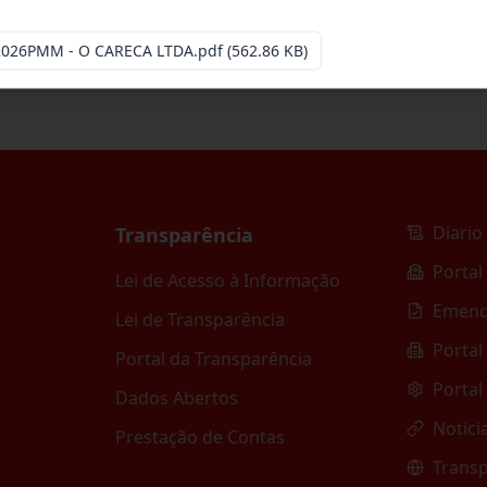
-2026PMM - O CARECA LTDA.pdf
(562.86 KB)
Diario 
Transparência
Portal
Lei de Acesso à Informação
Emend
Lei de Transparência
Portal
Portal da Transparência
Portal
Dados Abertos
Notíci
Prestação de Contas
Transp