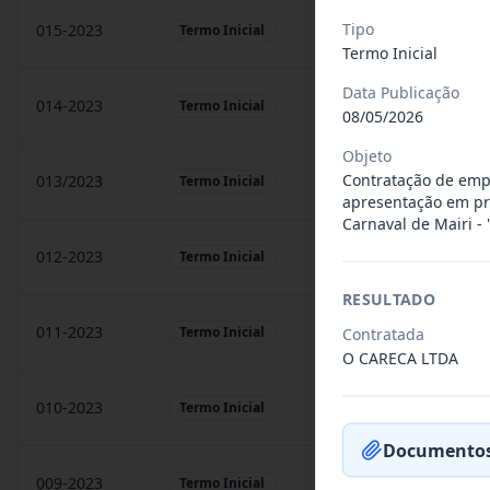
Tipo
015-2023
prestação de sarvigos
Termo Inicial
Termo Inicial
Data Publicação
014-2023
Locação de sonorização
Termo Inicial
08/05/2026
Objeto
Contratação de empr
013/2023
Constitui o objeto do 
Termo Inicial
apresentação em prag
Carnaval de Mairi - 
012-2023
Contratação de orquest
Termo Inicial
RESULTADO
011-2023
Contratação de empres
Termo Inicial
Contratada
O CARECA LTDA
010-2023
Constitui o objeto do 
Termo Inicial
Documentos
009-2023
Contratação de pessoa 
Termo Inicial