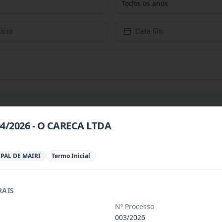
Todos os anos
ício
Data fim
04/2026 - O CARECA LTDA
 especializada para prestação de servi
...
PAL DE MAIRI
Termo Inicial
 especializada para a disponibilização
...
RAIS
 de saúde, de forma complementar junto
...
Nº Processo
003/2026