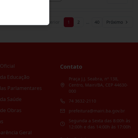
Anterior
1
2
…
40
Próximo
Oficial
Contato
 da Educação
Praça J.J. Seabra, nº 138,
Centro, Mairi/BA, CEP 44630-
as Parlamentares
000
 da Saúde
74 3632-2110
 de Obras
prefeitura@mairi.ba.gov.br
Segunda a Sexta das 8:00h às
as
12:00h e das 14:00h às 17:00h
arência Geral