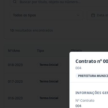
Todos os tipos
Data in
10
resultado
s
encontrado
s
Nº/Ano
Tipo
Objeto
Contrato nº 0
018-2023
Contratação de empresa
Termo Inicial
004
PREFEITURA MUNICI
017-2023
Contratação de empresa
Termo Inicial
INFORMAÇÕES GE
016-2023
prestação de serviços
Termo Inicial
Nº Contrato
004