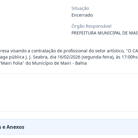
Situação
 de saúde, de forma complementar junto
...
Encerrado
Órgão Responsável
 de pequeno porte e artista musical de
...
PREFEITURA MUNICIPAL DE MAI
esa visando a contratação de profissional do setor artístico, "O C
presente contrato a contratação de emp
...
a pública J. J. Seabra, dia 16/02/2026 (segunda-feira), às 17:00hs
"Mairi Folia" do Município de Mairi - Bahia
ra filarmônica, para apresentação musi
...
a especializada na realização de evento
...
presente contrato é a Contratação de e
...
 e Anexos
jurídica para prestação de serviços de
...