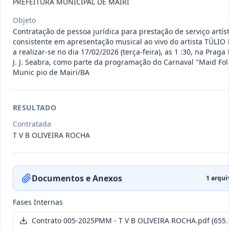
PREFEITURA MUNICIPAL DE MAIRI
011-
Contratação de empresa especializada
2023
na realização de evento
...
Objeto
Contratação de pessoa jurídica para prestação de serviço artíst
Termo
Inicial
consistente em apresentação musical ao vivo do artista TÚLIO
a realizar-se no dia 17/02/2026 (terça-feira), as 1 :30, na Praga
Data
:
04/08/2026
Ver detalhes
Situação
:
Encerrado
J. J. Seabra, como parte da programação do Carnaval "Maid Fol
Munic pio de Mairi/BA
010-
Constitui o objeto do presente
RESULTADO
2023
contrato é a Contratação de e
...
Contratada
Termo
T V B OLIVEIRA ROCHA
Inicial
Data
:
03/08/2026
Ver detalhes
Situação
:
Encerrado
Documentos e Anexos
1
arquiv
Fases Internas
009-
Contratação de pessoa jurídica para
2023
prestação de serviços de
...
Contrato 005-2025PMM - T V B OLIVEIRA ROCHA.pdf
(655.