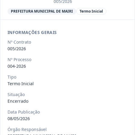
Ver detalhes
Situação
:
Encerrado
005/2026
PREFEITURA MUNICIPAL DE MAIRI
Termo Inicial
013/2023
Constitui o objeto do presente
INFORMAÇÕES GERAIS
contrato a contratação de emp
...
Termo
Inicial
Nº Contrato
005/2026
Data
:
04/08/2026
Ver detalhes
Situação
:
Encerrado
Nº Processo
004-2026
Tipo
012-
Contratação de orquestra filarmônica,
Termo Inicial
2023
para apresentação musi
...
Situação
Termo
Inicial
Encerrado
Data
:
04/08/2026
Ver detalhes
Situação
:
Encerrado
Data Publicação
08/05/2026
Órgão Responsável