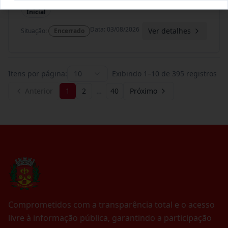
Termo
Inicial
Data
:
03/08/2026
Ver detalhes
Situação
:
Encerrado
Itens por página:
10
Exibindo
1
–
10
de
395
registros
Anterior
1
2
…
40
Próximo
Comprometidos com a transparência total e o acesso
livre à informação pública, garantindo a participação