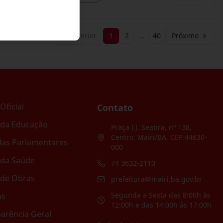
Anterior
1
2
…
40
Próximo
Oficial
Contato
 da Educação
Praça J.J. Seabra, nº 138,
Centro, Mairi/BA, CEP 44630-
as Parlamentares
000
 da Saúde
74 3632-2110
 de Obras
prefeitura@mairi.ba.gov.br
Segunda a Sexta das 8:00h às
as
12:00h e das 14:00h às 17:00h
arência Geral