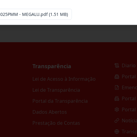
-2025PMM - MEGALU.pdf
(1.51 MB)
Diario 
Transparência
Portal
Lei de Acesso à Informação
Emend
Lei de Transparência
Portal
Portal da Transparência
Portal
Dados Abertos
Notíci
Prestação de Contas
Transp