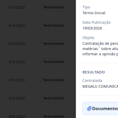
Tipo
015-2023
prestação de sarvigos
Termo Inicial
Termo Inicial
Data Publicação
014-2023
Locação de sonorização
Termo Inicial
19/03/2026
Objeto
Contratação de pess
013/2023
Constitui o objeto do 
Termo Inicial
matérias ´ sobre at
informar a opinião 
012-2023
Contratação de orquest
Termo Inicial
RESULTADO
011-2023
Contratação de empres
Termo Inicial
Contratada
MEGALU COMUNICA
010-2023
Constitui o objeto do 
Termo Inicial
Documentos
009-2023
Contratação de pessoa 
Termo Inicial