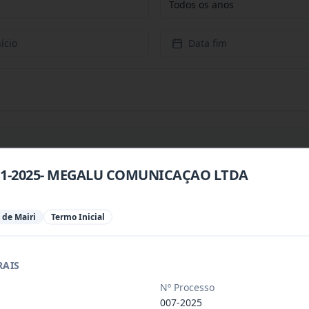
Todos os anos
ício
Data fim
011-2025- MEGALU COMUNICAÇAO LTDA
 especializada para prestação de servi
...
 de Mairi
Termo Inicial
 especializada para a disponibilização
...
RAIS
 de saúde, de forma complementar junto
...
Nº Processo
007-2025