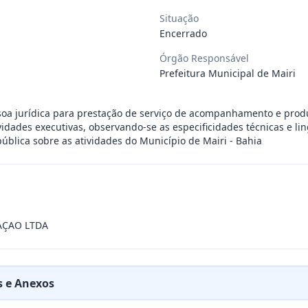
Situação
 de saúde, de forma complementar junto
...
Encerrado
Órgão Responsável
 de pequeno porte e artista musical de
...
Prefeitura Municipal de Mairi
oa jurídica para prestação de serviço de acompanhamento e produ
presente contrato a contratação de emp
...
ividades executivas, observando-se as especificidades técnicas e l
pública sobre as atividades do Município de Mairi - Bahia
ra filarmônica, para apresentação musi
...
a especializada na realização de evento
...
ÇAO LTDA
presente contrato é a Contratação de e
...
 e Anexos
jurídica para prestação de serviços de
...