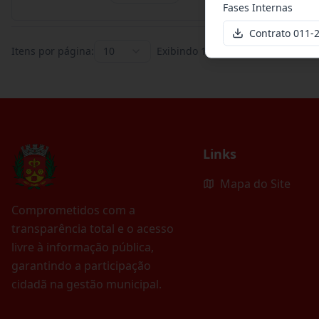
Fases Internas
Contrato 011
Itens por página:
10
Exibindo
1
–
10
de
395
registros
Links
Mapa do Site
Comprometidos com a
transparência total e o acesso
livre à informação pública,
garantindo a participação
cidadã na gestão municipal.