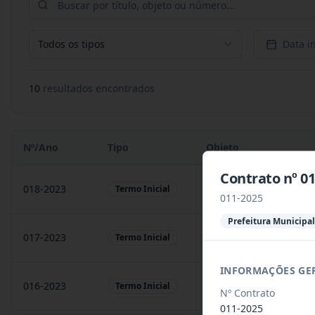
Todos os tipos
Data in
10
resultado
s
encontrado
s
Nº/Ano
Tipo
Objeto
Contrato nº 
018-2023
Contratação de empresa
Termo Inicial
011-2025
Prefeitura Municipal
017-2023
Contratação de empresa
Termo Inicial
INFORMAÇÕES GE
016-2023
prestação de serviços
Termo Inicial
Nº Contrato
011-2025