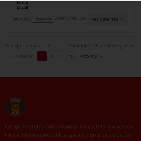
Termo
Inicial
Data
:
03/08/2026
Ver detalhes
Situação
:
Encerrado
Itens por página:
10
Exibindo
1
–
10
de
395
registros
Anterior
1
2
…
40
Próximo
Comprometidos com a transparência total e o acesso
livre à informação pública, garantindo a participação