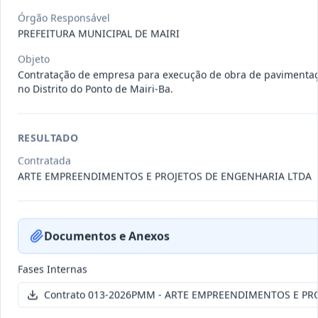
011-
Contratação de empresa especializada
Órgão Responsável
2023
na realização de evento
...
PREFEITURA MUNICIPAL DE MAIRI
Termo
Inicial
Objeto
Contratação de empresa para execução de obra de pavimenta
Data
:
04/08/2026
Ver detalhes
Situação
:
Encerrado
no Distrito do Ponto de Mairi-Ba.
RESULTADO
010-
Constitui o objeto do presente
Contratada
2023
contrato é a Contratação de e
...
ARTE EMPREENDIMENTOS E PROJETOS DE ENGENHARIA LTDA
Termo
Inicial
Data
:
03/08/2026
Ver detalhes
Situação
:
Encerrado
Documentos e Anexos
Fases Internas
009-
Contratação de pessoa jurídica para
Contrato 013-2026PMM - ARTE EMPREENDIMENTOS E PR
2023
prestação de serviços de
...