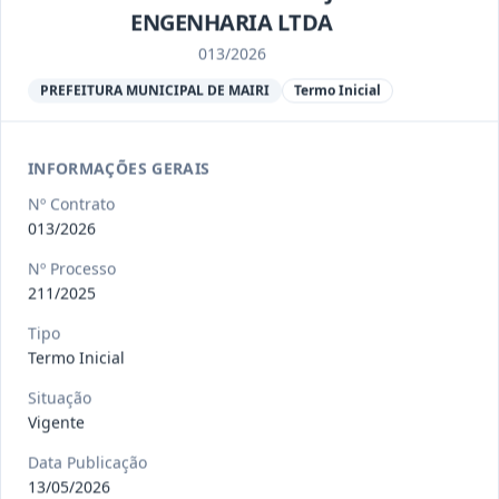
Ver detalhes
Situação
:
Encerrado
ENGENHARIA LTDA
013/2026
PREFEITURA MUNICIPAL DE MAIRI
Termo Inicial
013/2023
Constitui o objeto do presente
contrato a contratação de emp
...
Termo
Inicial
INFORMAÇÕES GERAIS
Data
:
04/08/2026
Ver detalhes
Situação
:
Encerrado
Nº Contrato
013/2026
Nº Processo
211/2025
012-
Contratação de orquestra filarmônica,
2023
para apresentação musi
...
Tipo
Termo
Termo Inicial
Inicial
Situação
Data
:
04/08/2026
Ver detalhes
Situação
:
Encerrado
Vigente
Data Publicação
13/05/2026