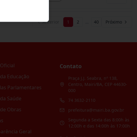
Anterior
1
2
…
40
Próximo
Oficial
Contato
 da Educação
Praça J.J. Seabra, nº 138,
Centro, Mairi/BA, CEP 44630-
as Parlamentares
000
 da Saúde
74 3632-2110
 de Obras
prefeitura@mairi.ba.gov.br
Segunda a Sexta das 8:00h às
as
12:00h e das 14:00h às 17:00h
arência Geral