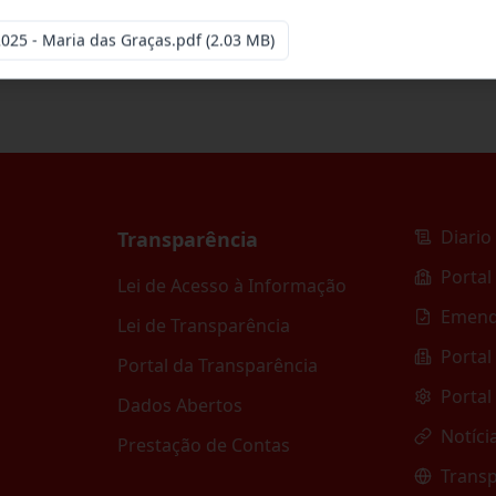
025 - Maria das Graças.pdf
(2.03 MB)
Diario 
Transparência
Portal
Lei de Acesso à Informação
Emend
Lei de Transparência
Portal
Portal da Transparência
Portal
Dados Abertos
Notíci
Prestação de Contas
Transp