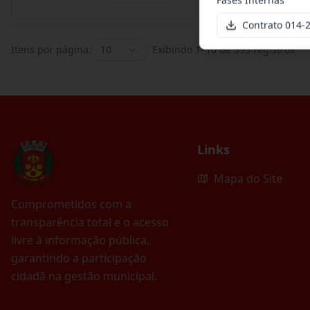
Contrato 014-2
Itens por página:
10
Exibindo
1
–
10
de
395
registros
Links
Mapa do Site
Comprometidos com a
transparência total e o acesso
livre à informação pública,
garantindo a participação
cidadã na gestão municipal.