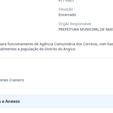
 de saúde, de forma complementar junto
...
Situação
Encerrado
Órgão Responsável
 de pequeno porte e artista musical de
...
PREFEITURA MUNICIPAL DE MAI
presente contrato a contratação de emp
...
para funcionamento de Agência Comunitária dos Correios, com bas
dimentos a população do Distrito do Angico.
ra filarmônica, para apresentação musi
...
a especializada na realização de evento
...
omes Craneiro
presente contrato é a Contratação de e
...
 e Anexos
jurídica para prestação de serviços de
...