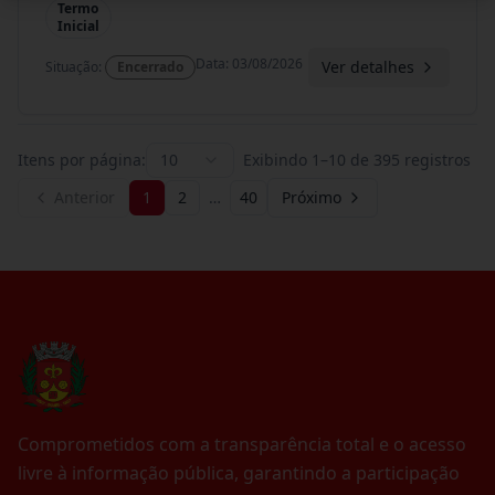
Termo
Inicial
Data
:
03/08/2026
Ver detalhes
Situação
:
Encerrado
Itens por página:
10
Exibindo
1
–
10
de
395
registros
Anterior
1
2
…
40
Próximo
Comprometidos com a transparência total e o acesso
livre à informação pública, garantindo a participação