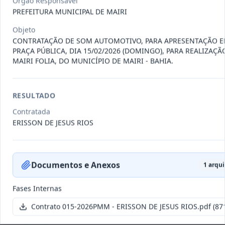
Órgão Responsável
011-
Contratação de empresa especializada
PREFEITURA MUNICIPAL DE MAIRI
2023
na realização de evento
...
Objeto
Termo
Inicial
CONTRATAÇÃO DE SOM AUTOMOTIVO, PARA APRESENTAÇÃO 
PRAÇA PÚBLICA, DIA 15/02/2026 (DOMINGO), PARA REALIZAÇÃ
Data
:
04/08/2026
Ver detalhes
Situação
:
Encerrado
MAIRI FOLIA, DO MUNICÍPIO DE MAIRI - BAHIA.
RESULTADO
010-
Constitui o objeto do presente
Contratada
2023
contrato é a Contratação de e
...
ERISSON DE JESUS RIOS
Termo
Inicial
Data
:
03/08/2026
Ver detalhes
Situação
:
Encerrado
Documentos e Anexos
1
arqui
Fases Internas
009-
Contratação de pessoa jurídica para
Contrato 015-2026PMM - ERISSON DE JESUS RIOS.pdf
(871
2023
prestação de serviços de
...