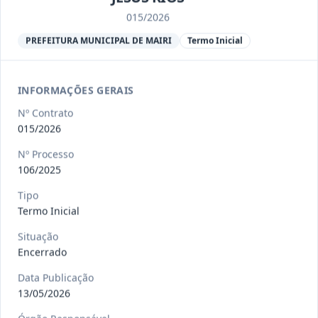
Ver detalhes
Situação
:
Encerrado
015/2026
PREFEITURA MUNICIPAL DE MAIRI
Termo Inicial
013/2023
Constitui o objeto do presente
contrato a contratação de emp
...
Termo
INFORMAÇÕES GERAIS
Inicial
Nº Contrato
Data
:
04/08/2026
Ver detalhes
Situação
:
Encerrado
015/2026
Nº Processo
106/2025
012-
Contratação de orquestra filarmônica,
Tipo
2023
para apresentação musi
...
Termo Inicial
Termo
Inicial
Situação
Encerrado
Data
:
04/08/2026
Ver detalhes
Situação
:
Encerrado
Data Publicação
13/05/2026