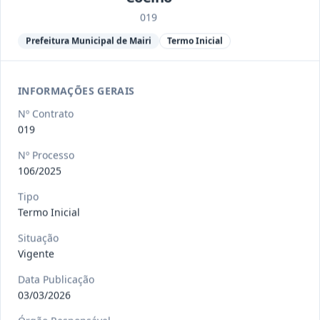
Ver detalhes
Situação
:
Encerrado
019
Prefeitura Municipal de Mairi
Termo Inicial
013/2023
Constitui o objeto do presente
contrato a contratação de emp
...
Termo
INFORMAÇÕES GERAIS
Inicial
Nº Contrato
Data
:
04/08/2026
Ver detalhes
Situação
:
Encerrado
019
Nº Processo
106/2025
012-
Contratação de orquestra filarmônica,
Tipo
2023
para apresentação musi
...
Termo Inicial
Termo
Inicial
Situação
Vigente
Data
:
04/08/2026
Ver detalhes
Situação
:
Encerrado
Data Publicação
03/03/2026