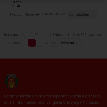
Termo
Inicial
Data
:
03/08/2026
Ver detalhes
Situação
:
Encerrado
Itens por página:
10
Exibindo
1
–
10
de
395
registros
Anterior
1
2
…
40
Próximo
Comprometidos com a transparência total e o acesso
livre à informação pública, garantindo a participação