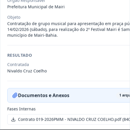
Órgão Responsável
011-
Contratação de empresa especializada
Prefeitura Municipal de Mairi
2023
na realização de evento
...
Objeto
Termo
Inicial
Contratação de grupo musical para apresentação em praça púb
14/02/2026 (sábado), para realização do 2º Festival Mairi é Sa
Data
:
04/08/2026
Ver detalhes
Situação
:
Encerrado
município de Mairi-Bahia.
RESULTADO
010-
Constitui o objeto do presente
Contratada
2023
contrato é a Contratação de e
...
Nivaldo Cruz Coelho
Termo
Inicial
Data
:
03/08/2026
Ver detalhes
Situação
:
Encerrado
Documentos e Anexos
1
arqu
Fases Internas
009-
Contratação de pessoa jurídica para
Contrato 019-2026PMM - NIVALDO CRUZ COELHO.pdf
(840
2023
prestação de serviços de
...