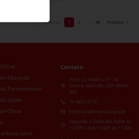
Anterior
1
2
…
40
Próximo
Oficial
Contato
 da Educação
Praça J.J. Seabra, nº 138,
Centro, Mairi/BA, CEP 44630-
as Parlamentares
000
 da Saúde
74 3632-2110
 de Obras
prefeitura@mairi.ba.gov.br
Segunda a Sexta das 8:00h às
as
12:00h e das 14:00h às 17:00h
arência Geral