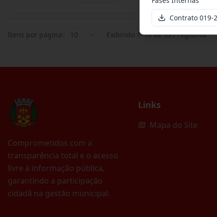
Contrato 019
Itens por página:
10
Exibindo
1
–
10
de
395
registros
Links
Mapa do Site
Comprometidos com a
transparência total e o acesso
livre à informação pública,
garantindo a participação
cidadã na gestão municipal.