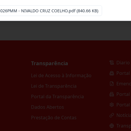
-2026PMM - NIVALDO CRUZ COELHO.pdf
(840.66 KB)
Diario 
Transparência
Portal
Lei de Acesso à Informação
Emend
Lei de Transparência
Portal
Portal da Transparência
Portal
Dados Abertos
Notíci
Prestação de Contas
Transp