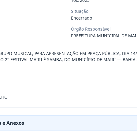
 de saúde, de forma complementar junto
...
Situação
Encerrado
Órgão Responsável
 de pequeno porte e artista musical de
...
PREFEITURA MUNICIPAL DE MAI
presente contrato a contratação de emp
...
UPO MUSICAL, PARA APRESENTAÇÃO EM PRAÇA PÚBLICA, DIA 14/0
O 2° FESTIVAL MAIRI É SAMBA, DO MUNICÍPIO DE MAIRI — BAHIA.
ra filarmônica, para apresentação musi
...
a especializada na realização de evento
...
LHO
presente contrato é a Contratação de e
...
 e Anexos
jurídica para prestação de serviços de
...