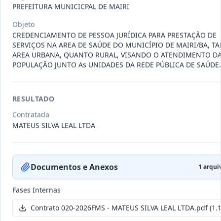
011-
Contratação de empresa especializada
PREFEITURA MUNICICPAL DE MAIRI
2023
na realização de evento
...
Objeto
Termo
CREDENCIAMENTO DE PESSOA JURÍDICA PARA PRESTAÇÃO DE
Inicial
SERVIÇOS NA AREA DE SAÚDE DO MUNICÍPIO DE MAIRI/BA, T
AREA URBANA, QUANTO RURAL, VISANDO O ATENDIMENTO D
Data
:
04/08/2026
Ver detalhes
Situação
:
Encerrado
POPULAÇÃO JUNTO As UNIDADES DA REDE PÚBLICA DE SAÚDE.
RESULTADO
010-
Constitui o objeto do presente
2023
contrato é a Contratação de e
...
Contratada
MATEUS SILVA LEAL LTDA
Termo
Inicial
Data
:
03/08/2026
Ver detalhes
Situação
:
Encerrado
Documentos e Anexos
1
arquiv
Fases Internas
009-
Contratação de pessoa jurídica para
Contrato 020-2026FMS - MATEUS SILVA LEAL LTDA.pdf
(1.
2023
prestação de serviços de
...