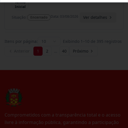
Termo
Inicial
Data
:
03/08/2026
Ver detalhes
Situação
:
Encerrado
Itens por página:
10
Exibindo
1
–
10
de
395
registros
Anterior
1
2
…
40
Próximo
Comprometidos com a transparência total e o acesso
livre à informação pública, garantindo a participação