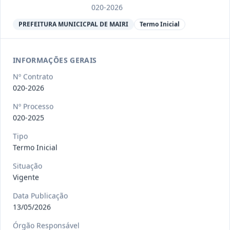
Ver detalhes
Situação
:
Encerrado
020-2026
PREFEITURA MUNICICPAL DE MAIRI
Termo Inicial
013/2023
Constitui o objeto do presente
contrato a contratação de emp
...
INFORMAÇÕES GERAIS
Termo
Inicial
Nº Contrato
Data
:
04/08/2026
020-2026
Ver detalhes
Situação
:
Encerrado
Nº Processo
020-2025
012-
Contratação de orquestra filarmônica,
Tipo
Termo Inicial
2023
para apresentação musi
...
Termo
Situação
Inicial
Vigente
Data
:
04/08/2026
Ver detalhes
Situação
:
Encerrado
Data Publicação
13/05/2026
Órgão Responsável