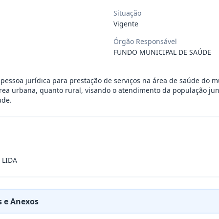
Situação
 de saúde, de forma complementar junto
...
Vigente
Órgão Responsável
 de pequeno porte e artista musical de
...
FUNDO MUNICIPAL DE SAÚDE
essoa jurídica para prestação de serviços na área de saúde do m
presente contrato a contratação de emp
...
rea urbana, quanto rural, visando o atendimento da população ju
úde.
ra filarmônica, para apresentação musi
...
a especializada na realização de evento
...
 LIDA
presente contrato é a Contratação de e
...
 e Anexos
jurídica para prestação de serviços de
...