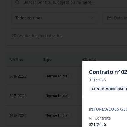
Todos os tipos
Data in
10
resultado
s
encontrado
s
Nº/Ano
Tipo
Objeto
Contrato nº 0
018-2023
Contratação de empresa
Termo Inicial
021/2026
FUNDO MUNICIPAL 
017-2023
Contratação de empresa
Termo Inicial
INFORMAÇÕES GE
016-2023
prestação de serviços
Termo Inicial
Nº Contrato
021/2026