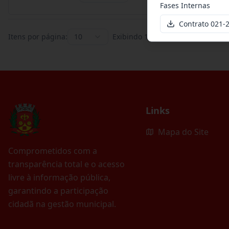
Fases Internas
Contrato 021-
Itens por página:
10
Exibindo
1
–
10
de
395
registros
Links
Mapa do Site
Comprometidos com a
transparência total e o acesso
livre à informação pública,
garantindo a participação
cidadã na gestão municipal.