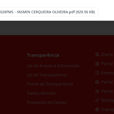
2026FMS - YASMIN CERQUEIRA OLIVEIRA.pdf
(929.56 KB)
Diario 
Transparência
Portal
Lei de Acesso à Informação
Emend
Lei de Transparência
Portal
Portal da Transparência
Portal
Dados Abertos
Notíci
Prestação de Contas
Transp