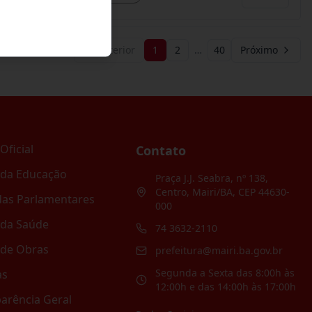
Anterior
1
2
…
40
Próximo
Oficial
Contato
 da Educação
Praça J.J. Seabra, nº 138,
Centro, Mairi/BA, CEP 44630-
as Parlamentares
000
 da Saúde
74 3632-2110
 de Obras
prefeitura@mairi.ba.gov.br
Segunda a Sexta das 8:00h às
as
12:00h e das 14:00h às 17:00h
arência Geral