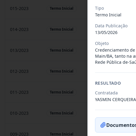
Tipo
015-2023
prestação de sarvigos
Termo Inicial
Termo Inicial
Data Publicação
014-2023
Locação de sonorização
Termo Inicial
13/05/2026
Objeto
Credenciamento de p
013/2023
Constitui o objeto do 
Termo Inicial
Main/BA, tanto na a
Rede Pública de-Sa
012-2023
Contratação de orquest
Termo Inicial
RESULTADO
011-2023
Contratação de empres
Termo Inicial
Contratada
YASMIN CERQUEIRA
010-2023
Constitui o objeto do 
Termo Inicial
Documentos
009-2023
Contratação de pessoa 
Termo Inicial