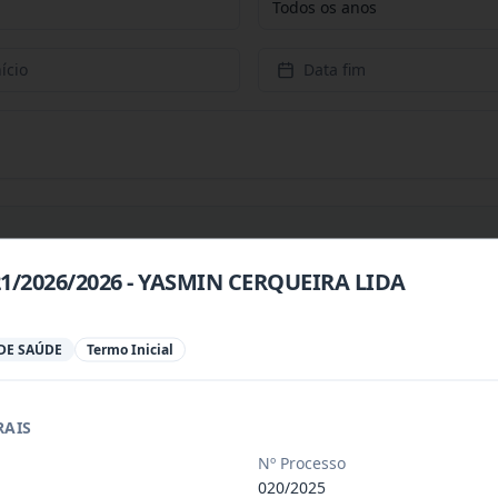
Todos os anos
ício
Data fim
21/2026/2026 - YASMIN CERQUEIRA LIDA
 especializada para prestação de servi
...
DE SAÚDE
Termo Inicial
 especializada para a disponibilização
...
RAIS
 de saúde, de forma complementar junto
...
Nº Processo
020/2025