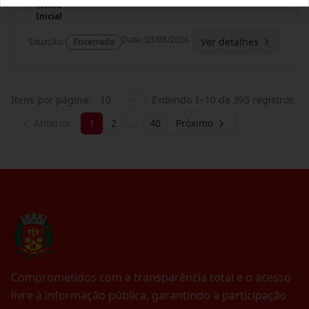
Termo
Inicial
Data
:
03/08/2026
Ver detalhes
Situação
:
Encerrado
Itens por página:
10
Exibindo
1
–
10
de
395
registros
Anterior
1
2
…
40
Próximo
Comprometidos com a transparência total e o acesso
livre à informação pública, garantindo a participação