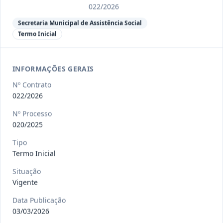
Ver detalhes
Situação
:
Encerrado
022/2026
Secretaria Municipal de Assistência Social
Termo Inicial
013/2023
Constitui o objeto do presente
contrato a contratação de emp
...
Termo
Inicial
INFORMAÇÕES GERAIS
Nº Contrato
Data
:
04/08/2026
Ver detalhes
Situação
:
Encerrado
022/2026
Nº Processo
020/2025
012-
Contratação de orquestra filarmônica,
Tipo
2023
para apresentação musi
...
Termo Inicial
Termo
Inicial
Situação
Vigente
Data
:
04/08/2026
Ver detalhes
Situação
:
Encerrado
Data Publicação
03/03/2026