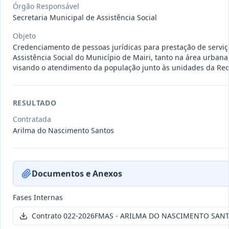
011-
Contratação de empresa especializada
Órgão Responsável
Secretaria Municipal de Assistência Social
2023
na realização de evento
...
Termo
Objeto
Inicial
Credenciamento de pessoas jurídicas para prestação de serviç
Assistência Social do Município de Mairi, tanto na área urbana
Data
:
04/08/2026
Ver detalhes
Situação
:
Encerrado
visando o atendimento da população junto às unidades da Rede
RESULTADO
010-
Constitui o objeto do presente
2023
contrato é a Contratação de e
...
Contratada
Arilma do Nascimento Santos
Termo
Inicial
Data
:
03/08/2026
Ver detalhes
Situação
:
Encerrado
Documentos e Anexos
Fases Internas
009-
Contratação de pessoa jurídica para
Contrato 022-2026FMAS - ARILMA DO NASCIMENTO SANT
2023
prestação de serviços de
...