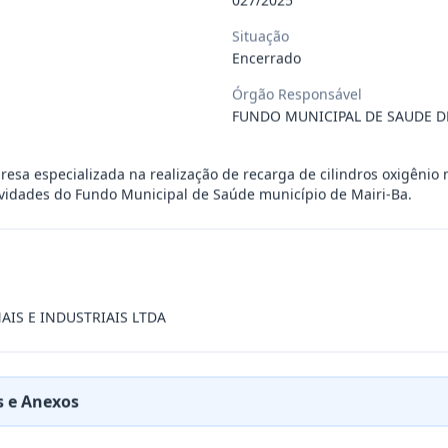
 de saúde, de forma complementar junto
...
Situação
Encerrado
Órgão Responsável
 de pequeno porte e artista musical de
...
FUNDO MUNICIPAL DE SAUDE DE
presente contrato a contratação de emp
...
esa especializada na realização de recarga de cilindros oxigênio 
vidades do Fundo Municipal de Saúde município de Mairi-Ba.
ra filarmônica, para apresentação musi
...
a especializada na realização de evento
...
AIS E INDUSTRIAIS LTDA
presente contrato é a Contratação de e
...
 e Anexos
jurídica para prestação de serviços de
...