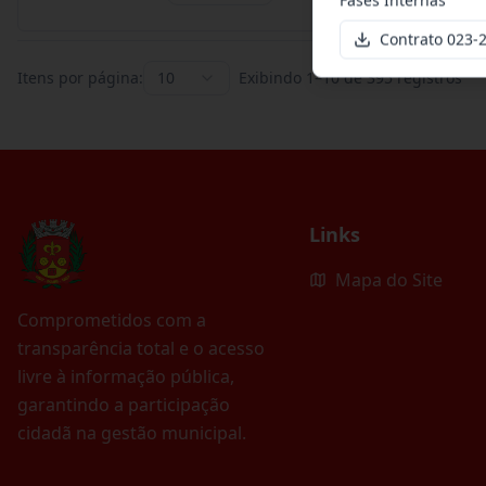
Contrato 023-
Itens por página:
10
Exibindo
1
–
10
de
395
registros
Links
Mapa do Site
Comprometidos com a
transparência total e o acesso
livre à informação pública,
garantindo a participação
cidadã na gestão municipal.