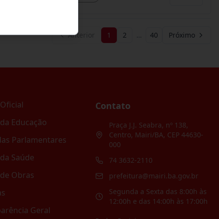
Anterior
1
2
…
40
Próximo
Oficial
Contato
 da Educação
Praça J.J. Seabra, nº 138,
Centro, Mairi/BA, CEP 44630-
as Parlamentares
000
 da Saúde
74 3632-2110
 de Obras
prefeitura@mairi.ba.gov.br
Segunda a Sexta das 8:00h às
as
12:00h e das 14:00h às 17:00h
arência Geral