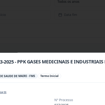
Todos os anos
ício
Data fim
23-2025 - PPK GASES MEDICINAIS E INDUSTRIAIS
 especializada para prestação de servi
...
E SAUDE DE MAIRI - FMS
Termo Inicial
 especializada para a disponibilização
...
RAIS
 de saúde, de forma complementar junto
...
Nº Processo
027/2025