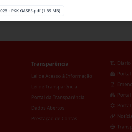
2025 - PKK GASES.pdf
(1.59 MB)
Diario 
Transparência
Portal
Lei de Acesso à Informação
Emend
Lei de Transparência
Portal
Portal da Transparência
Portal
Dados Abertos
Notíci
Prestação de Contas
Transp