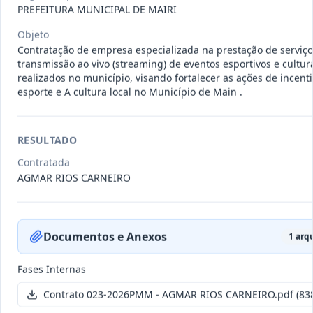
011-
Contratação de empresa especializada
PREFEITURA MUNICIPAL DE MAIRI
2023
na realização de evento
...
Objeto
Termo
Contratação de empresa especializada na prestação de serviço
Inicial
transmissão ao vivo (streaming) de eventos esportivos e cultur
realizados no município, visando fortalecer as ações de incent
Data
:
04/08/2026
Ver detalhes
Situação
:
Encerrado
esporte e A cultura local no Município de Main .
RESULTADO
010-
Constitui o objeto do presente
2023
contrato é a Contratação de e
...
Contratada
AGMAR RIOS CARNEIRO
Termo
Inicial
Data
:
03/08/2026
Ver detalhes
Situação
:
Encerrado
Documentos e Anexos
1
arqu
Fases Internas
009-
Contratação de pessoa jurídica para
Contrato 023-2026PMM - AGMAR RIOS CARNEIRO.pdf
(83
2023
prestação de serviços de
...