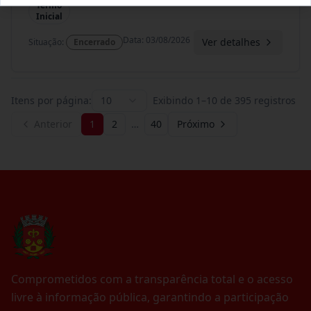
Termo
Inicial
Data
:
03/08/2026
Ver detalhes
Situação
:
Encerrado
Itens por página:
10
Exibindo
1
–
10
de
395
registros
Anterior
1
2
…
40
Próximo
Comprometidos com a transparência total e o acesso
livre à informação pública, garantindo a participação