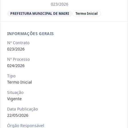
Ver detalhes
Situação
:
Encerrado
023/2026
PREFEITURA MUNICIPAL DE MAIRI
Termo Inicial
013/2023
Constitui o objeto do presente
contrato a contratação de emp
...
INFORMAÇÕES GERAIS
Termo
Inicial
Nº Contrato
Data
:
04/08/2026
023/2026
Ver detalhes
Situação
:
Encerrado
Nº Processo
024/2026
012-
Contratação de orquestra filarmônica,
Tipo
Termo Inicial
2023
para apresentação musi
...
Termo
Situação
Inicial
Vigente
Data
:
04/08/2026
Ver detalhes
Situação
:
Encerrado
Data Publicação
22/05/2026
Órgão Responsável