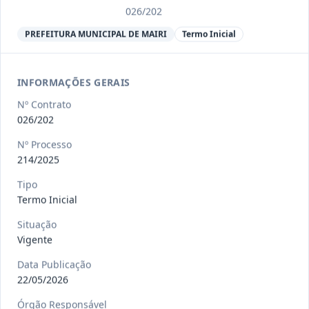
Ver detalhes
Situação
:
Encerrado
026/202
PREFEITURA MUNICIPAL DE MAIRI
Termo Inicial
013/2023
Constitui o objeto do presente
contrato a contratação de emp
...
INFORMAÇÕES GERAIS
Termo
Inicial
Nº Contrato
Data
:
04/08/2026
Ver detalhes
026/202
Situação
:
Encerrado
Nº Processo
214/2025
012-
Contratação de orquestra filarmônica,
Tipo
2023
para apresentação musi
...
Termo Inicial
Termo
Situação
Inicial
Vigente
Data
:
04/08/2026
Ver detalhes
Situação
:
Encerrado
Data Publicação
22/05/2026
Órgão Responsável