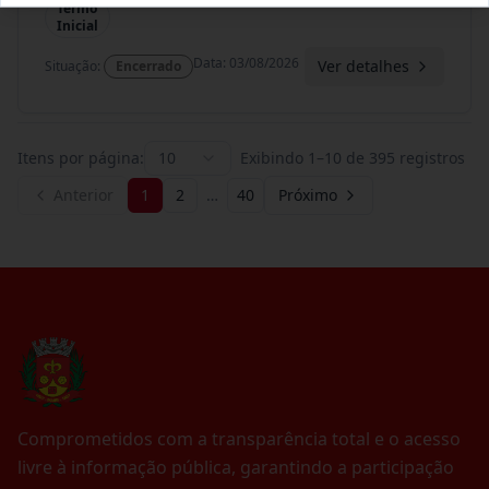
Termo
Inicial
Data
:
03/08/2026
Ver detalhes
Situação
:
Encerrado
Itens por página:
10
Exibindo
1
–
10
de
395
registros
Anterior
1
2
…
40
Próximo
Comprometidos com a transparência total e o acesso
livre à informação pública, garantindo a participação