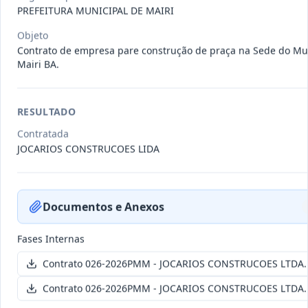
011-
Contratação de empresa especializada
PREFEITURA MUNICIPAL DE MAIRI
2023
na realização de evento
...
Objeto
Termo
Contrato de empresa pare construção de praça na Sede do Mu
Inicial
Mairi BA.
Data
:
04/08/2026
Ver detalhes
Situação
:
Encerrado
RESULTADO
Contratada
010-
Constitui o objeto do presente
JOCARIOS CONSTRUCOES LIDA
2023
contrato é a Contratação de e
...
Termo
Inicial
Documentos e Anexos
Data
:
03/08/2026
Ver detalhes
Situação
:
Encerrado
Fases Internas
Contrato 026-2026PMM - JOCARIOS CONSTRUCOES LTDA.
009-
Contratação de pessoa jurídica para
Contrato 026-2026PMM - JOCARIOS CONSTRUCOES LTDA.
2023
prestação de serviços de
...