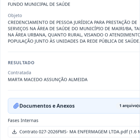
011-
Contratação de empresa especializada
FUNDO MUNICIPAL DE SAÚDE
2023
na realização de evento
...
Objeto
Termo
CREDENCIAMENTO DE PESSOA JURÍDICA PARA PRESTAÇÃO DE
Inicial
SERVIÇOS NA ÁREA DE SAÚDE DO MUNICÍPIO DE MAIRI/BA, T
NA ÁREA URBANA, QUANTO RURAL, VISANDO O ATENDIMENT
Data
:
04/08/2026
Ver detalhes
Situação
:
Encerrado
POPULAÇÃO JUNTO ÀS UNIDADES DA REDE PÚBLICA DE SAÚDE
RESULTADO
010-
Constitui o objeto do presente
2023
contrato é a Contratação de e
...
Contratada
MARTA MACEDO ASSUNÇÃO ALMEIDA
Termo
Inicial
Data
:
03/08/2026
Ver detalhes
Situação
:
Encerrado
Documentos e Anexos
1
arquivo(s
Fases Internas
009-
Contratação de pessoa jurídica para
Contrato 027-2026FMS- MA ENFERMAGEM LTDA.pdf
(1.6 
2023
prestação de serviços de
...