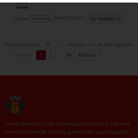
Termo
Inicial
Data
:
03/08/2026
Ver detalhes
Situação
:
Encerrado
Itens por página:
10
Exibindo
1
–
10
de
395
registros
Anterior
1
2
…
40
Próximo
Comprometidos com a transparência total e o acesso
livre à informação pública, garantindo a participação