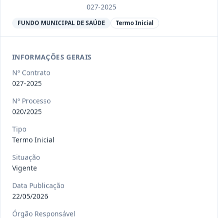
Ver detalhes
Situação
:
Encerrado
027-2025
FUNDO MUNICIPAL DE SAÚDE
Termo Inicial
013/2023
Constitui o objeto do presente
contrato a contratação de emp
...
INFORMAÇÕES GERAIS
Termo
Inicial
Nº Contrato
Data
:
04/08/2026
027-2025
Ver detalhes
Situação
:
Encerrado
Nº Processo
020/2025
012-
Contratação de orquestra filarmônica,
Tipo
Termo Inicial
2023
para apresentação musi
...
Termo
Situação
Inicial
Vigente
Data
:
04/08/2026
Ver detalhes
Situação
:
Encerrado
Data Publicação
22/05/2026
Órgão Responsável