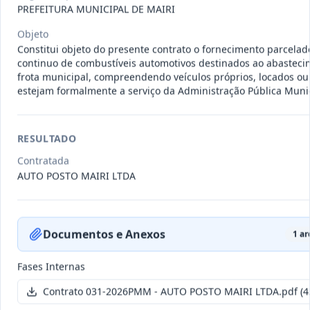
011-
Contratação de empresa especializada
PREFEITURA MUNICIPAL DE MAIRI
2023
na realização de evento
...
Objeto
Termo
Constitui objeto do presente contrato o fornecimento parcelad
Inicial
continuo de combustíveis automotivos destinados ao abasteci
frota municipal, compreendendo veículos próprios, locados ou
Data
:
04/08/2026
Ver detalhes
Situação
:
Encerrado
estejam formalmente a serviço da Administração Pública Munic
RESULTADO
010-
Constitui o objeto do presente
2023
contrato é a Contratação de e
...
Contratada
AUTO POSTO MAIRI LTDA
Termo
Inicial
Data
:
03/08/2026
Ver detalhes
Situação
:
Encerrado
Documentos e Anexos
1
ar
Fases Internas
009-
Contratação de pessoa jurídica para
Contrato 031-2026PMM - AUTO POSTO MAIRI LTDA.pdf
(4
2023
prestação de serviços de
...