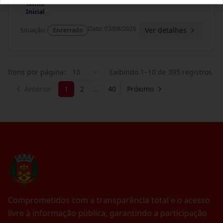
Termo
Inicial
Data
:
03/08/2026
Ver detalhes
Situação
:
Encerrado
Itens por página:
10
Exibindo
1
–
10
de
395
registros
Anterior
1
2
…
40
Próximo
Comprometidos com a transparência total e o acesso
livre à informação pública, garantindo a participação