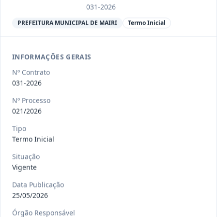
Ver detalhes
Situação
:
Encerrado
031-2026
PREFEITURA MUNICIPAL DE MAIRI
Termo Inicial
013/2023
Constitui o objeto do presente
contrato a contratação de emp
...
INFORMAÇÕES GERAIS
Termo
Inicial
Nº Contrato
Data
:
04/08/2026
031-2026
Ver detalhes
Situação
:
Encerrado
Nº Processo
021/2026
012-
Contratação de orquestra filarmônica,
Tipo
Termo Inicial
2023
para apresentação musi
...
Termo
Situação
Inicial
Vigente
Data
:
04/08/2026
Ver detalhes
Situação
:
Encerrado
Data Publicação
25/05/2026
Órgão Responsável