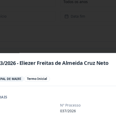
Todos os anos
ício
Data fim
3/2026 - Eliezer Freitas de Almeida Cruz Neto
 especializada para prestação de servi
...
PAL DE MAIRI
Termo Inicial
 especializada para a disponibilização
...
RAIS
Nº Processo
 de saúde, de forma complementar junto
...
037/2026