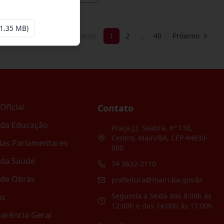
1.35 MB)
Anterior
1
2
…
40
Próximo
Oficial
Contato
 da Educação
Praça J.J. Seabra, nº 138,
Centro, Mairi/BA, CEP 44630-
as Parlamentares
000
 da Saúde
74 3632-2110
 de Obras
prefeitura@mairi.ba.gov.br
Segunda a Sexta das 8:00h às
as
12:00h e das 14:00h às 17:00h
arência Geral