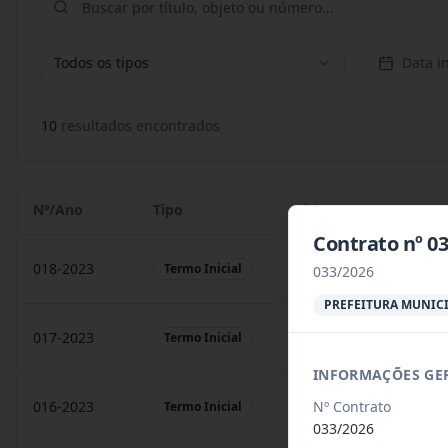
Todos os tipos
Data in
10
resultado
s
encontrado
s
Nº/Ano
Tipo
Objeto
Contrato nº 03
018-2023
Contratação de empresa
Termo Inicial
033/2026
PREFEITURA MUNICI
017-2023
Contratação de empresa
Termo Inicial
INFORMAÇÕES GE
Nº Contrato
016-2023
prestação de serviços
Termo Inicial
033/2026