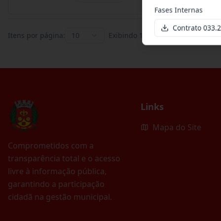
Fases Internas
Contrato 033
Itens por página:
10
Exibindo
1
–
10
de
395
registros
Links
Mapa do Site
Comprometidos com a
transparência total e o acesso
livre à informação pública,
garantindo a participação
cidadã na gestão municipal.