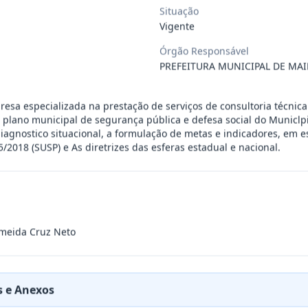
Situação
 de saúde, de forma complementar junto
...
Vigente
Órgão Responsável
PREFEITURA MUNICIPAL DE MAI
 de pequeno porte e artista musical de
...
esa especializada na prestação de serviços de consultoria técnica
presente contrato a contratação de emp
...
plano municipal de segurança pública e defesa social do Municlpi
gnostico situacional, a formulação de metas e indicadores, em es
5/2018 (SUSP) e As diretrizes das esferas estadual e nacional.
ra filarmônica, para apresentação musi
...
a especializada na realização de evento
...
Almeida Cruz Neto
presente contrato é a Contratação de e
...
 e Anexos
jurídica para prestação de serviços de
...