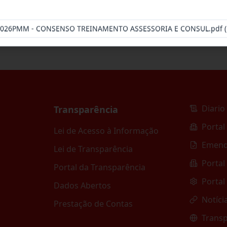
.2026PMM - CONSENSO TREINAMENTO ASSESSORIA E CONSUL.pdf
(
Diario 
Transparência
Portal
Lei de Acesso à Informação
Emend
Lei de Transparência
Portal
Portal da Transparência
Portal
Dados Abertos
Notíci
Prestação de Contas
Transp