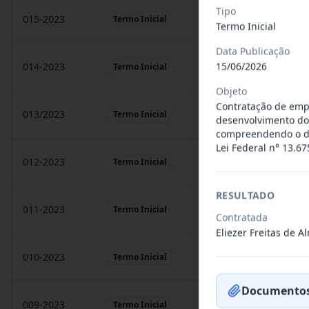
Tipo
015-2023
prestação de sarvigos
Termo Inicial
Termo Inicial
Data Publicação
15/06/2026
014-2023
Locação de sonorização
Termo Inicial
Objeto
Contratação de empr
013/2023
Constitui o objeto do 
Termo Inicial
desenvolvimento do 
compreendendo o dia
Lei Federal n° 13.67
012-2023
Contratação de orquest
Termo Inicial
RESULTADO
011-2023
Contratação de empres
Termo Inicial
Contratada
Eliezer Freitas de 
010-2023
Constitui o objeto do 
Termo Inicial
Documentos
009-2023
Contratação de pessoa 
Termo Inicial