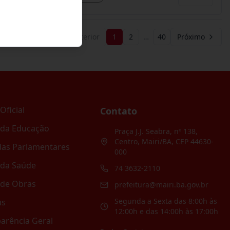
Anterior
1
2
…
40
Próximo
Oficial
Contato
 da Educação
Praça J.J. Seabra, nº 138,
Centro, Mairi/BA, CEP 44630-
as Parlamentares
000
 da Saúde
74 3632-2110
 de Obras
prefeitura@mairi.ba.gov.br
Segunda a Sexta das 8:00h às
as
12:00h e das 14:00h às 17:00h
arência Geral