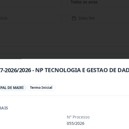
Todos os anos
ício
Data fim
037-2026/2026 - NP TECNOLOGIA E GESTAO DE DA
 especializada para prestação de servi
...
PAL DE MAIRI
Termo Inicial
 especializada para a disponibilização
...
RAIS
Nº Processo
 de saúde, de forma complementar junto
...
055/2026