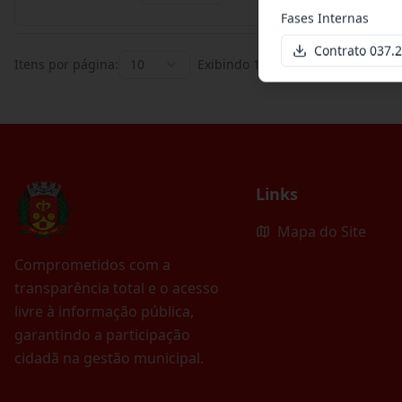
Fases Internas
Contrato 037
Itens por página:
10
Exibindo
1
–
10
de
395
registros
Links
Mapa do Site
Comprometidos com a
transparência total e o acesso
livre à informação pública,
garantindo a participação
cidadã na gestão municipal.