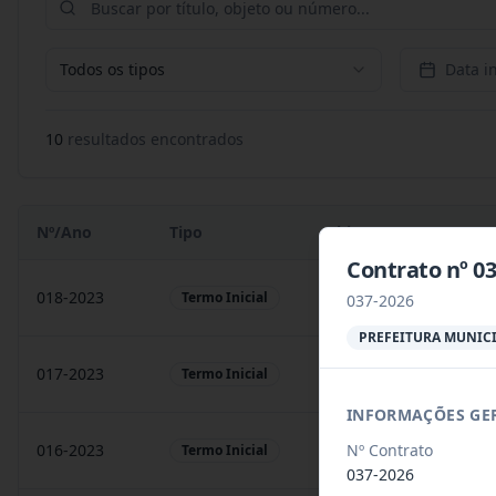
Todos os tipos
Data in
10
resultado
s
encontrado
s
Nº/Ano
Tipo
Objeto
Contrato nº 
018-2023
Contratação de empresa
Termo Inicial
037-2026
PREFEITURA MUNICI
017-2023
Contratação de empresa
Termo Inicial
INFORMAÇÕES GE
Nº Contrato
016-2023
prestação de serviços
Termo Inicial
037-2026