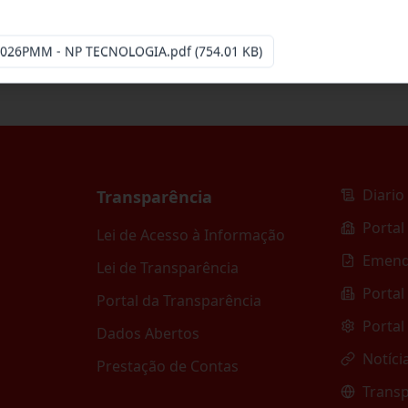
.2026PMM - NP TECNOLOGIA.pdf
(754.01 KB)
Diario 
Transparência
Portal
Lei de Acesso à Informação
Emend
Lei de Transparência
Portal
Portal da Transparência
Portal
Dados Abertos
Notíci
Prestação de Contas
Transp