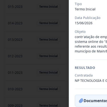
Tipo
015-2023
prestação de sarvigos
Termo Inicial
Termo Inicial
Data Publicação
15/06/2026
014-2023
Locação de sonorização
Termo Inicial
Objeto
contr'atação de emp
013/2023
Constitui o objeto do 
Termo Inicial
sistema online do 
referente aos resul
município de Main/
012-2023
Contratação de orquest
Termo Inicial
RESULTADO
011-2023
Contratação de empres
Termo Inicial
Contratada
NP TECNOLOGIA E 
010-2023
Constitui o objeto do 
Termo Inicial
Documentos
009-2023
Contratação de pessoa 
Termo Inicial