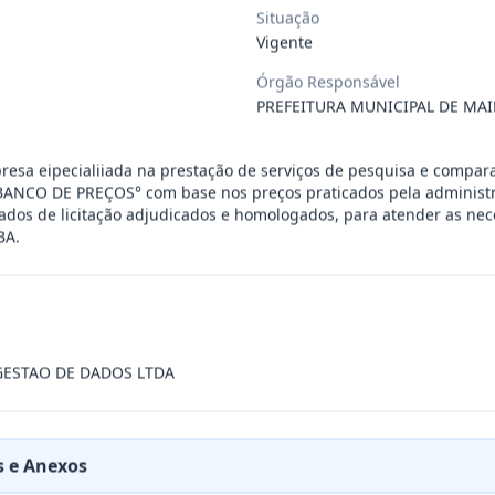
Situação
 de saúde, de forma complementar junto
...
Vigente
Órgão Responsável
PREFEITURA MUNICIPAL DE MAI
 de pequeno porte e artista musical de
...
resa eipecialiiada na prestação de serviços de pesquisa e compar
presente contrato a contratação de emp
...
"BANCO DE PREÇOS° com base nos preços praticados pela administ
tados de licitação adjudicados e homologados, para atender as ne
BA.
ra filarmônica, para apresentação musi
...
a especializada na realização de evento
...
GESTAO DE DADOS LTDA
presente contrato é a Contratação de e
...
 e Anexos
jurídica para prestação de serviços de
...